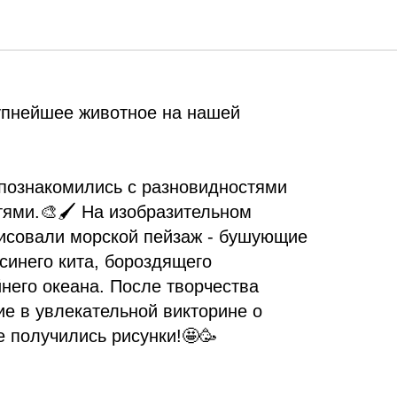
йшее животное на нашей
рупнейшее животное на нашей
познакомились с разновидностями
тями.🎨🖌️ На изобразительном
рисовали морской пейзаж - бушующие
синего кита, бороздящего
него океана. После творчества
ие в увлекательной викторине о
е получились рисунки!🤩🥳