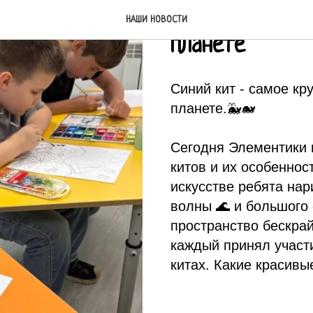
Самое крупне
НАШИ НОВОСТИ
планете
Синий кит - самое к
планете.🐳🐋
Сегодня Элементики 
китов и их особеннос
искусстве ребята на
волны 🌊 и большого 
пространство бескрай
каждый принял участ
китах. Какие красивы